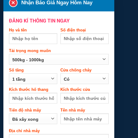
×
Nhận Báo Giá Ngay Hôm Nay
cháy
ĐĂNG KÍ THÔNG TIN NGAY
Kích thước hố
Kích thước cửa
thang
Họ và tên
Số điện thoại
Tiến độ nhà
Tên nhà máy
Tải trọng mong muốn
máy
Số tầng
Cửa chống cháy
Địa chỉ nhà máy
Kích thước hố thang
Kích thước cửa
Tiến độ nhà máy
Tên nhà máy
Địa chỉ nhà máy