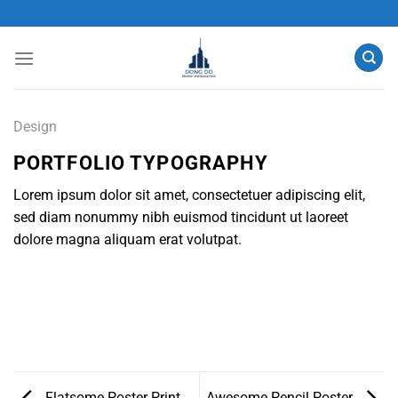
Chuyển
đến
nội
dung
Design
PORTFOLIO TYPOGRAPHY
Lorem ipsum dolor sit amet, consectetuer adipiscing elit,
sed diam nonummy nibh euismod tincidunt ut laoreet
dolore magna aliquam erat volutpat.
Flatsome Poster Print
Awesome Pencil Poster