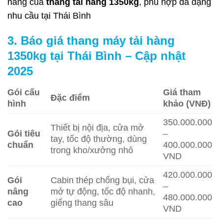
năng của
thang tải hàng 1350kg
, phù hợp đa dạng
nhu cầu tại Thái Bình
3. Báo giá thang máy tải hàng
1350kg tại Thái Bình – Cập nhật
2025
Gói cấu
Giá tham
Đặc điểm
hình
khảo (VNĐ)
350.000.000
Thiết bị nội địa, cửa mở
Gói tiêu
–
tay, tốc độ thường, dùng
chuẩn
400.000.000
trong kho/xưởng nhỏ
VND
420.000.000
Gói
Cabin thép chống bụi, cửa
–
nâng
mở tự động, tốc độ nhanh,
480.000.000
cao
giếng thang sâu
VND