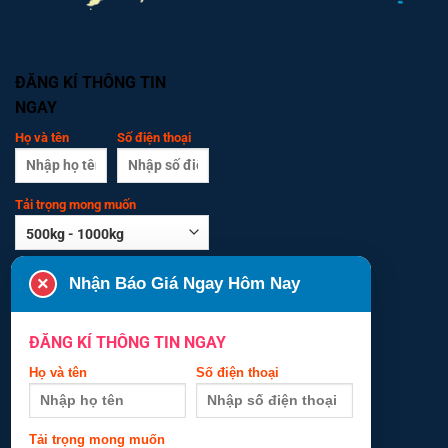
ĐĂNG KÍ THÔNG TIN
NGAY
Họ và tên
Số điện thoại
Tải trọng mong muốn
Số tầng
Cửa chống
×
Nhận Báo Giá Ngay Hôm Nay
cháy
ĐĂNG KÍ THÔNG TIN NGAY
Kích thước hố
Kích thước cửa
thang
Họ và tên
Số điện thoại
Tiến độ nhà
Tên nhà máy
Tải trọng mong muốn