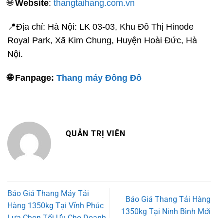
🌐
Website
:
thangtaihang.com.vn
📍
Địa chỉ: Hà Nội: LK 03-03, Khu Đô Thị Hinode
Royal Park, Xã Kim Chung, Huyện Hoài Đức, Hà
Nội.
🌐 Fanpage:
Thang máy Đông Đô
QUẢN TRỊ VIÊN
Báo Giá Thang Máy Tải
Báo Giá Thang Tải Hàng
Hàng 1350kg Tại Vĩnh Phúc
1350kg Tại Ninh Bình Mới
Lựa Chọn Tối Ưu Cho Doanh