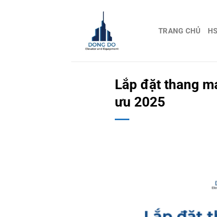
Chuyển
đến
nội
TRANG CHỦ
H
dung
Lắp đặt thang má
ưu 2025