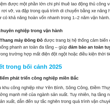
kiệm được một phần lớn chi phí thuê lao động thủ công 
do rơi vỡ, va đập trong quá trình di chuyển bằng xe nâng
tư có khả năng hoàn vốn nhanh trong 1–2 năm vận hành.
 chuyên nghiệp trong vận hành
a Thang máy Đông Đô
được trang bị hệ thống cảm biến q
hống phanh an toàn đa tầng – giúp
đảm bảo an toàn tuy
ong trường hợp mất điện đột ngột hoặc điều kiện thời ti
ết trong bối cảnh 2025
điểm phát triển công nghiệp miền Bắc
ều khu công nghiệp như Yên Bình, Sông Công, Điềm Th
ưởng mạnh mẽ của ngành sản xuất. Tuy nhiên, hạ tầng n
sản xuất, dẫn đến sự tắc nghẽn trong quá trình vận chu